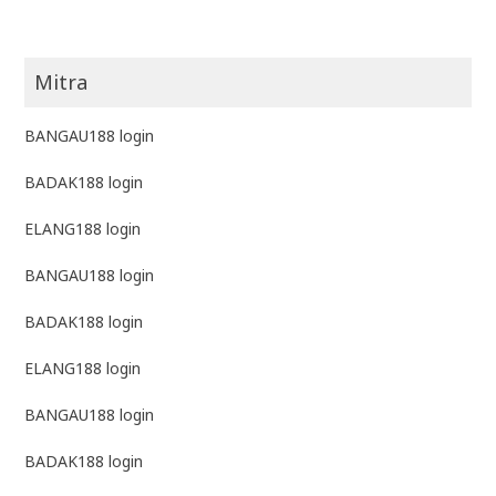
Mitra
BANGAU188 login
BADAK188 login
ELANG188 login
BANGAU188 login
BADAK188 login
ELANG188 login
BANGAU188 login
BADAK188 login