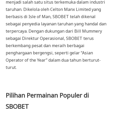
menjadi salah satu situs terkemuka dalam industri
taruhan. Dikelola oleh Celton Manx Limited yang
berbasis di Isle of Man, SBOBET telah dikenal
sebagai penyedia layanan taruhan yang handal dan
terpercaya. Dengan dukungan dari Bill Mummery
sebagai Direktur Operasional, SBOBET terus
berkembang pesat dan meraih berbagai
penghargaan bergengsi, seperti gelar “Asian
Operator of the Year” dalam dua tahun berturut-
turut.
Pilihan Permainan Populer di
SBOBET