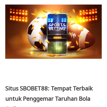
Situs SBOBET88: Tempat Terbaik
untuk Penggemar Taruhan Bola