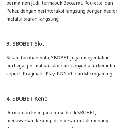
permainan judi, termasuk Baccarat, Roulette, dan
Poker, dengan berinteraksi langsung dengan dealer
melalui siaran langsung.
3. SBOBET Slot
Selain taruhan bola, SBOBET juga menyediakan
berbagai permainan slot dari penyedia terkemuka
seperti Pragmatic Play, PG Soft, dan Microgaming.
4. SBOBET Keno
Permainan keno juga tersedia di SBOBET,
menawarkan kesempatan besar untuk menang