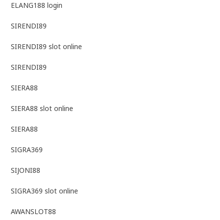
ELANG188 login
SIRENDI89
SIRENDI89 slot online
SIRENDI89
SIERA88
SIERA88 slot online
SIERA88
SIGRA369
SIJONI88
SIGRA369 slot online
AWANSLOT88