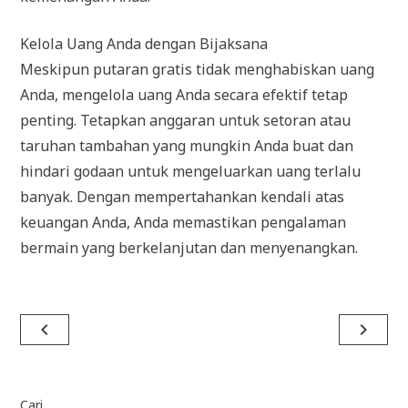
Kelola Uang Anda dengan Bijaksana
Meskipun putaran gratis tidak menghabiskan uang
Anda, mengelola uang Anda secara efektif tetap
penting. Tetapkan anggaran untuk setoran atau
taruhan tambahan yang mungkin Anda buat dan
hindari godaan untuk mengeluarkan uang terlalu
banyak. Dengan mempertahankan kendali atas
keuangan Anda, Anda memastikan pengalaman
bermain yang berkelanjutan dan menyenangkan.
Navigasi
navigate_before
navigate_next
pos
Cari