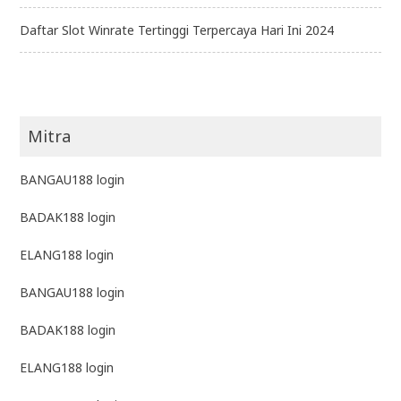
Daftar Slot Winrate Tertinggi Terpercaya Hari Ini 2024
Mitra
BANGAU188 login
BADAK188 login
ELANG188 login
BANGAU188 login
BADAK188 login
ELANG188 login