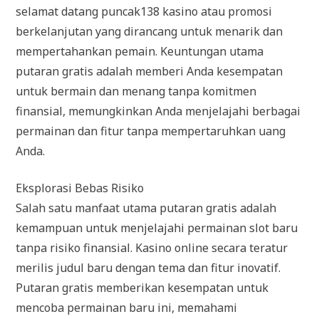
selamat datang puncak138 kasino atau promosi
berkelanjutan yang dirancang untuk menarik dan
mempertahankan pemain. Keuntungan utama
putaran gratis adalah memberi Anda kesempatan
untuk bermain dan menang tanpa komitmen
finansial, memungkinkan Anda menjelajahi berbagai
permainan dan fitur tanpa mempertaruhkan uang
Anda.
Eksplorasi Bebas Risiko
Salah satu manfaat utama putaran gratis adalah
kemampuan untuk menjelajahi permainan slot baru
tanpa risiko finansial. Kasino online secara teratur
merilis judul baru dengan tema dan fitur inovatif.
Putaran gratis memberikan kesempatan untuk
mencoba permainan baru ini, memahami