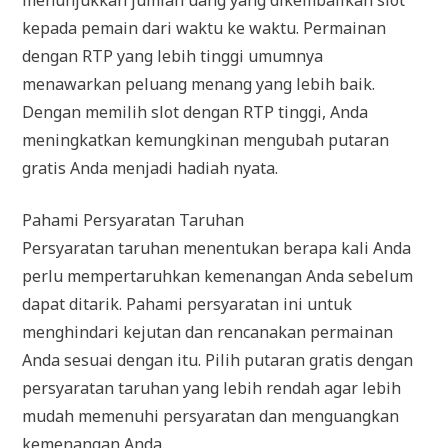
kepada pemain dari waktu ke waktu. Permainan
dengan RTP yang lebih tinggi umumnya
menawarkan peluang menang yang lebih baik.
Dengan memilih slot dengan RTP tinggi, Anda
meningkatkan kemungkinan mengubah putaran
gratis Anda menjadi hadiah nyata.
Pahami Persyaratan Taruhan
Persyaratan taruhan menentukan berapa kali Anda
perlu mempertaruhkan kemenangan Anda sebelum
dapat ditarik. Pahami persyaratan ini untuk
menghindari kejutan dan rencanakan permainan
Anda sesuai dengan itu. Pilih putaran gratis dengan
persyaratan taruhan yang lebih rendah agar lebih
mudah memenuhi persyaratan dan menguangkan
kemenangan Anda.