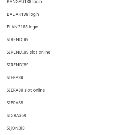
BANGAU188 login
BADAK188 login
ELANG188 login
SIRENDI89
SIRENDI89 slot online
SIRENDI89
SIERA88
SIERA88 slot online
SIERA88
SIGRA369
SIJONI88