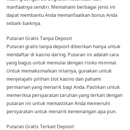
manfaatnya sendiri. Memahami berbagai jenis ini
dapat membantu Anda memanfaatkan bonus Anda
sebaik-baiknya.
Putaran Gratis Tanpa Deposit
Putaran gratis tanpa deposit diberikan hanya untuk
mendaftar di kasino daring. Putaran ini adalah cara
yang bagus untuk memulai dengan risiko minimal.
Untuk memaksimalkan nilainya, gunakan untuk
menjelajahi pilihan slot kasino dan pahami
permainan yang menarik bagi Anda. Pastikan untuk
memeriksa persyaratan taruhan yang terkait dengan
putaran ini untuk memastikan Anda memenuhi
persyaratan untuk menarik kemenangan apa pun.
Putaran Gratis Terkait Deposit