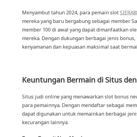
Menyambut tahun 2024, para pemain slot
SIERA8
mereka yang baru bergabung sebagai member. Sa
member 100 di awal yang dapat dimanfaatkan ol
mereka. Dengan dukungan berbagai jenis bonus,
kenyamanan dan kepuasan maksimal saat bermain d
Keuntungan Bermain di Situs de
Situs judi online yang menawarkan slot bonus 
para pemainnya. Dengan mendaftar sebagai mem
dapat digunakan untuk memainkan berbagai jeni
kecurangan lainnya.