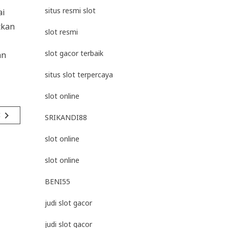
situs resmi slot
ai
tkan
slot resmi
slot gacor terbaik
an
situs slot terpercaya
slot online
navigate_next
t
SRIKANDI88
slot online
slot online
BENI55
judi slot gacor
judi slot gacor