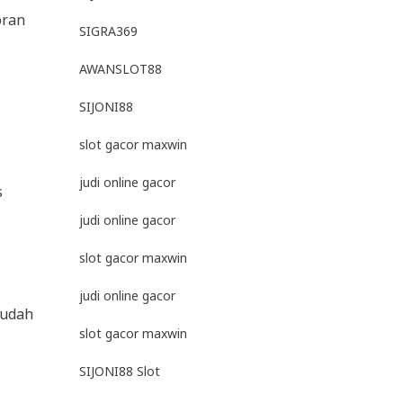
oran
SIGRA369
AWANSLOT88
SIJONI88
slot gacor maxwin
judi online gacor
s
judi online gacor
slot gacor maxwin
judi online gacor
mudah
slot gacor maxwin
SIJONI88 Slot