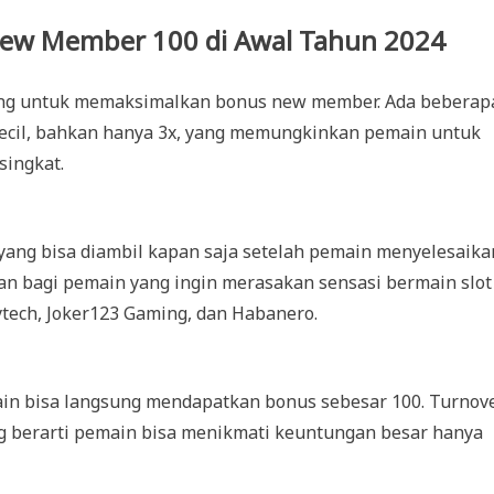
 New Member 100 di Awal Tahun 2024
nting untuk memaksimalkan bonus new member. Ada beberap
ecil, bahkan hanya 3x, yang memungkinkan pemain untuk
singkat.
ang bisa diambil kapan saja setelah pemain menyelesaika
kan bagi pemain yang ingin merasakan sensasi bermain slot
ytech, Joker123 Gaming, dan Habanero.
ain bisa langsung mendapatkan bonus sebesar 100. Turnov
g berarti pemain bisa menikmati keuntungan besar hanya