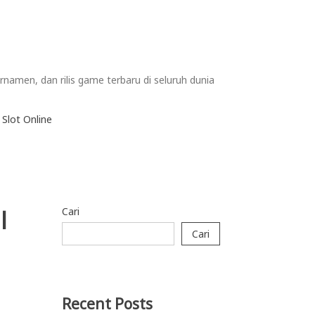
rnamen, dan rilis game terbaru di seluruh dunia
Slot Online
Cari
l
Cari
Recent Posts