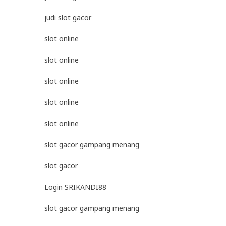
judi slot gacor
slot online
slot online
slot online
slot online
slot online
slot gacor gampang menang
slot gacor
Login SRIKANDI88
slot gacor gampang menang