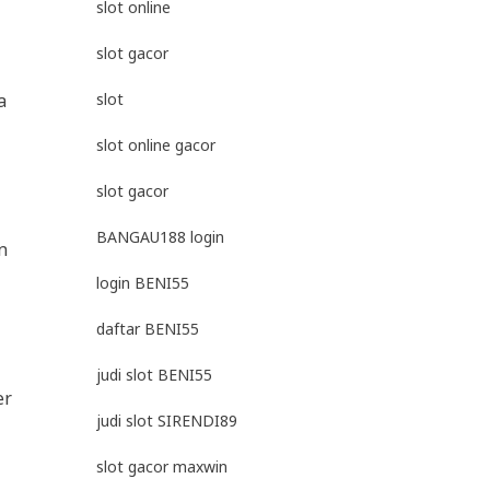
slot online
slot gacor
slot
a
slot online gacor
slot gacor
BANGAU188 login
n
login BENI55
daftar BENI55
judi slot BENI55
er
judi slot SIRENDI89
slot gacor maxwin